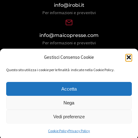
info@irobi.it
Per informazioni e preventivi
info@maicopresse.com
Per informazioni e preventivi
Gestisci Consenso Cookie
Questo sito utilizza i cookie per le finalità indicate nella Cookie Policy.
Accetta
Nega
© Copyright 2026 Maicopresse S.p.A. | design by
La Pleiàde
Vedi preferenze
Privacy policy
Cookie policy
Informativa privacy
Cookie Policy
Privacy Policy