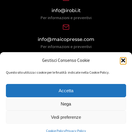
info@irobi.it
Per informazioni e preventivi
info@maicopresse.com
Per informazioni e preventivi
Gestisci Consenso Cookie
Questo sito utilizza i cookie per le finalità indicate nella Cookie Policy.
Accetta
Nega
© Copyright 2026 Maicopresse S.p.A. | design by
La Pleiàde
Vedi preferenze
Privacy policy
Cookie policy
Informativa privacy
Cookie Policy
Privacy Policy