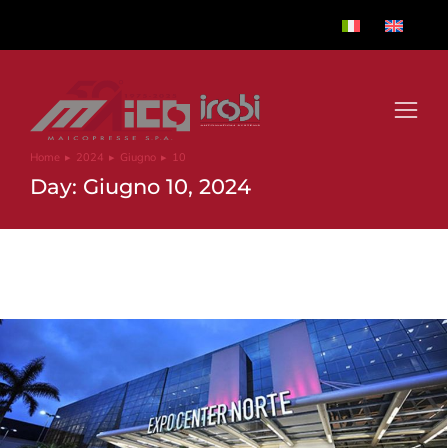
Home
2024
Giugno
10
Tu sei qui:
Day: Giugno 10, 2024