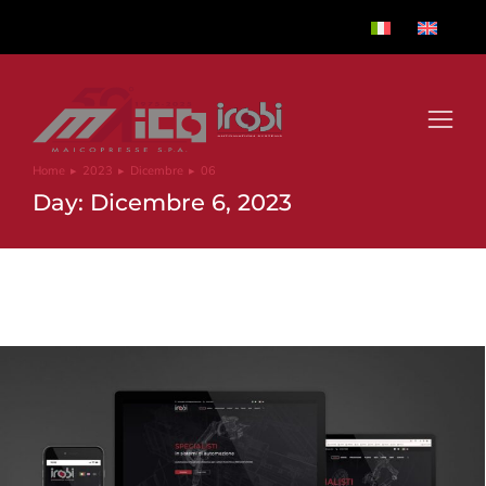
Home
2023
Dicembre
06
Tu sei qui:
Day: Dicembre 6, 2023